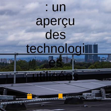
: un
aperçu
des
technologi
es
utilisées
6 juin 2025
Equipement